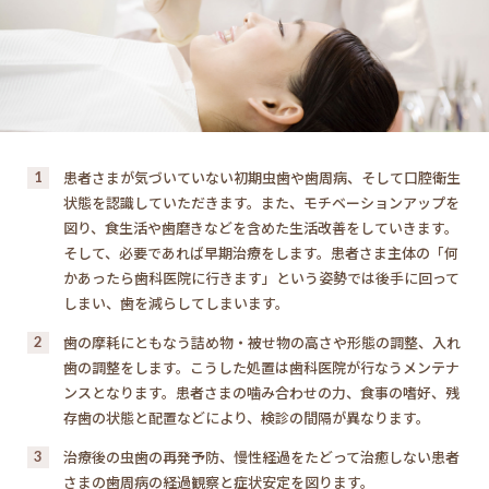
患者さまが気づいていない初期虫歯や歯周病、そして口腔衛生
1
状態を認識していただきます。また、モチベーションアップを
図り、食生活や歯磨きなどを含めた生活改善をしていきます。
そして、必要であれば早期治療をします。患者さま主体の「何
かあったら歯科医院に行きます」という姿勢では後手に回って
しまい、歯を減らしてしまいます。
歯の摩耗にともなう詰め物・被せ物の高さや形態の調整、入れ
2
歯の調整をします。こうした処置は歯科医院が行なうメンテナ
ンスとなります。患者さまの噛み合わせの力、食事の嗜好、残
存歯の状態と配置などにより、検診の間隔が異なります。
治療後の虫歯の再発予防、慢性経過をたどって治癒しない患者
3
さまの歯周病の経過観察と症状安定を図ります。