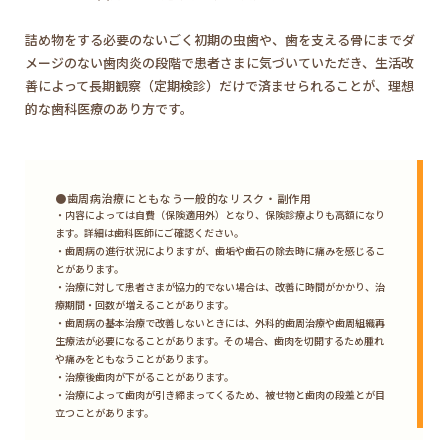
詰め物をする必要のないごく初期の虫歯や、歯を支える骨にまでダ
メージのない歯肉炎の段階で患者さまに気づいていただき、生活改
善によって長期観察（定期検診）だけで済ませられることが、理想
的な歯科医療のあり方です。
●歯周病治療にともなう一般的なリスク・副作用
・内容によっては自費（保険適用外）となり、保険診療よりも高額になり
ます。詳細は歯科医師にご確認ください。
・歯周病の進行状況によりますが、歯垢や歯石の除去時に痛みを感じるこ
とがあります。
・治療に対して患者さまが協力的でない場合は、改善に時間がかかり、治
療期間・回数が増えることがあります。
・歯周病の基本治療で改善しないときには、外科的歯周治療や歯周組織再
生療法が必要になることがあります。その場合、歯肉を切開するため腫れ
や痛みをともなうことがあります。
・治療後歯肉が下がることがあります。
・治療によって歯肉が引き締まってくるため、被せ物と歯肉の段差とが目
立つことがあります。